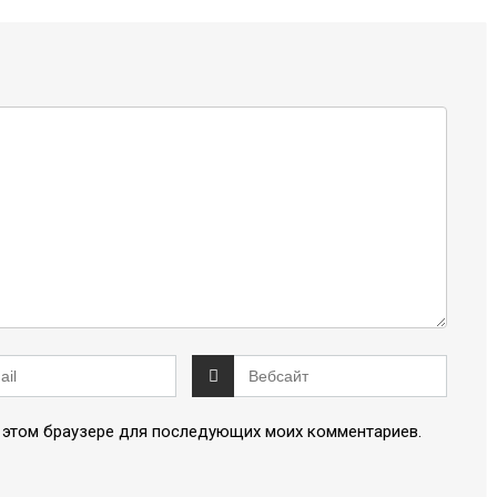
 в этом браузере для последующих моих комментариев.