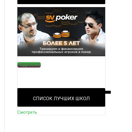
Подробнее
СПИСОК ЛУЧШИХ ШКОЛ
Смотреть