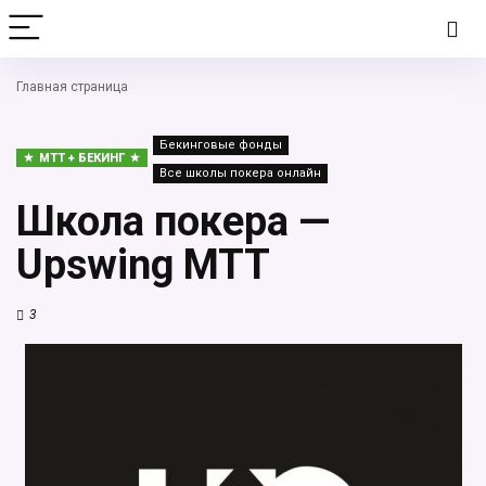
Главная страница
Бекинговые фонды
MTT + БЕКИНГ
Все школы покера онлайн
Школа покера —
Upswing MTT
3