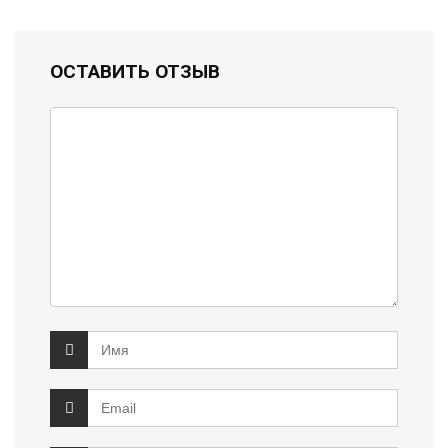
ОСТАВИТЬ ОТЗЫВ