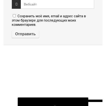
Сохранить моё имя, email и адрес сайта в
этом браузере для последующих моих
комментариев.