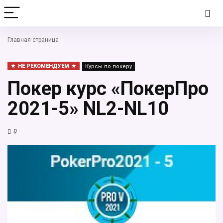
Главная страница
НЕ РЕКОМЕНДУЕМ
Курсы по покеру
Покер курс «ПокерПро
2021-5» NL2-NL10
0