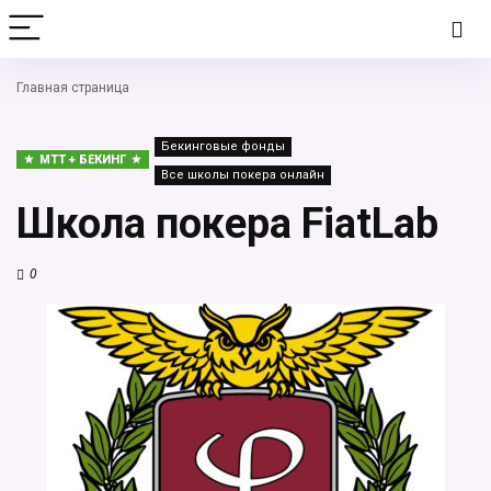
Главная страница
Бекинговые фонды
MTT + БЕКИНГ
Все школы покера онлайн
Школа покера FiatLab
0